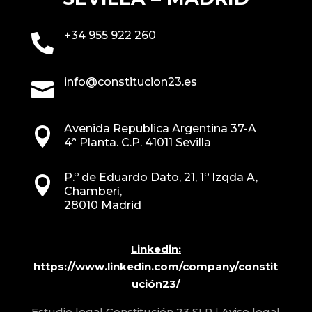
+34 955 922 260

info@constitucion23.es

Avenida Republica Argentina 37-A

4ª Planta. C.P. 41011 Sevilla
P.º de Eduardo Dato, 21, 1º Izqda A,

Chamberí,
28010 Madrid
Linkedin:
https://www.linkedin.com/company/constit
ución23/
Estudio legal Constitución 23 SLP |
Aviso legal