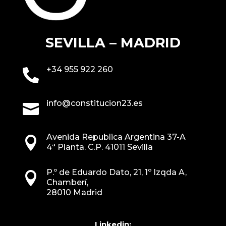
SEVILLA – MADRID
+34 955 922 260

info@constitucion23.es

Avenida Republica Argentina 37-A

4ª Planta. C.P. 41011 Sevilla
P.º de Eduardo Dato, 21, 1º Izqda A,

Chamberí,
28010 Madrid
Linkedin: